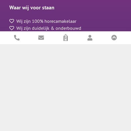
Waar wij voor staan
Wij zijn 100% horecamakelaar
Wij zijn duidelijk & onderbouwd
Wij werken resultaatgericht aan het succes van onze
opdrachtgevers
Wij zijn geïnteresseerd, betrokken en leergierig
Wij staan voor nuchter, transparant en eerlijk
zakendoen
Klik hier voor meer informatie over ons
Meest bekeken
Aanbod Horeca
Horeca verkopen
Horecapand verhuren
Horeca taxaties