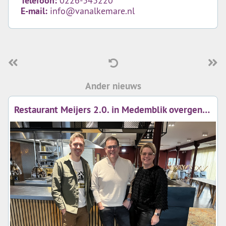
Telefoon:
0226-343220
E-mail:
info@vanalkemare.nl
Ander nieuws
Restaurant Meijers 2.0. in Medemblik overgenomen door Bas Varga (voorheen Chef Merlet Schoorl)