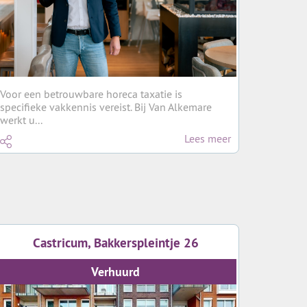
Voor een betrouwbare horeca taxatie is
specifieke vakkennis vereist. Bij Van Alkemare
werkt u...
Lees meer
Castricum, Bakkerspleintje 26
Verhuurd