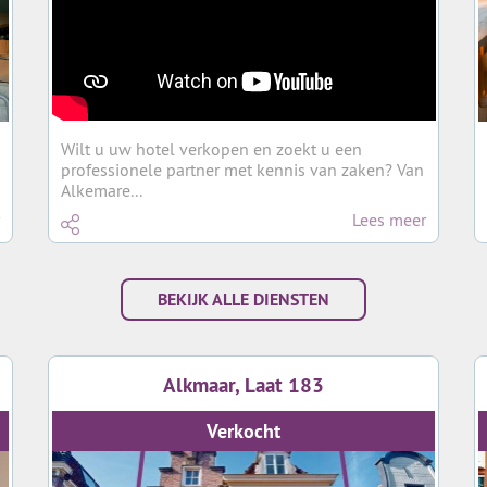
Wilt u uw hotel verkopen en zoekt u een
professionele partner met kennis van zaken? Van
Alkemare...
Lees meer
BEKIJK ALLE DIENSTEN
Alkmaar, Laat 183
Verkocht