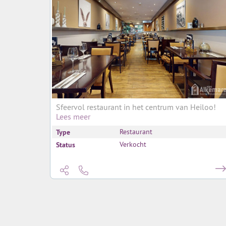
Sfeervol restaurant in het centrum van Heiloo!
Lees meer
Type
Restaurant
Status
Verkocht