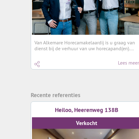
Van Alkemare Horecamakelaardij is u graag van
dienst bij de verhuur van uw horecapand(en)....
Lees meer
Recente referenties
Heiloo, Heerenweg 138B
Verkocht