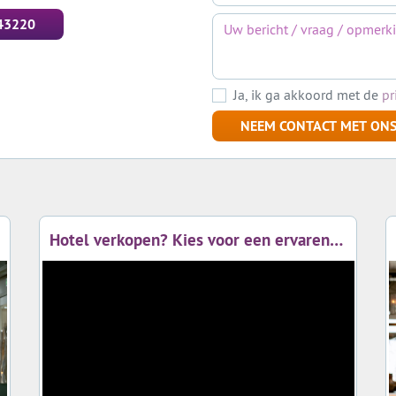
43220
ultaat = beste prijs én beste voorwaarden.
 door te bellen met 0226 – 343220 of te mailen naar
inf
Ja, ik ga akkoord met de
pr
NEEM CONTACT MET ONS
Hotel verkopen? Kies voor een ervaren hotelmakelaar