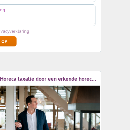
o@vanalkemare.nl
.
ivacyverklaring
 OP
Horeca taxatie door een erkende horeca taxateur