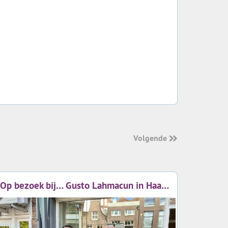
Volgende
Op bezoek bij… Gusto Lahmacun in Haarlem!