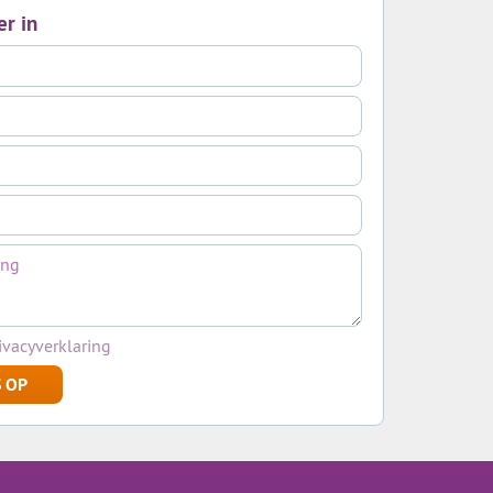
er in
ivacyverklaring
 OP