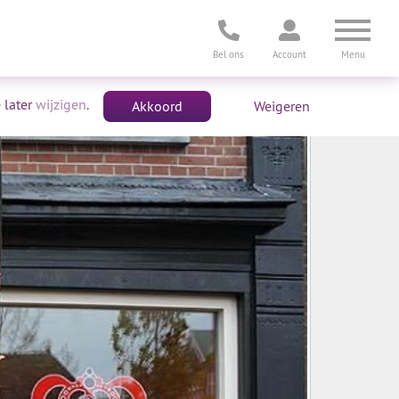
Toggl
Bel ons
Account
Menu
 later
wijzigen
.
Akkoord
Weigeren