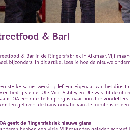
Streetfood & Bar!
treetfood & Bar in de Ringersfabriek in Alkmaar. Vijf ma
 heel bijzonders. In dit artikel lees je hoe de nieuwe ond
een sterke samenwerking. Jefrem, eigenaar van het direct 
y en bedrijfsleider Ole. Voor Ashley en Ole was dit de u
aam JOA een directe knipoog is naar hun drie voorletters. 
nden geloven: de transformatie van de ruimte is er een di
JOA geeft de Ringersfabriek nieuwe glans
deren hebben een visie. Vijf maanden geleden schreef Jef