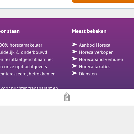
oor staan
Meest bekeken
 100% horecamakelaar
Aanbod Horeca
 duidelijk & onderbouwd
Horeca verkopen
n resultaatgericht aan het
Horecapand verhuren
an onze opdrachtgevers
Horeca taxaties
geïnteresseerd, betrokken en
Diensten
g
 voor nuchter, transparant en
zakendoen
or meer informatie over ons