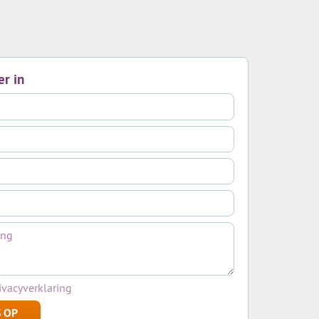
er in
ivacyverklaring
 OP