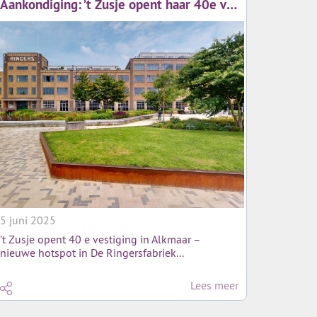
Aankondiging: ’t Zusje opent haar 40e vestiging in Alkmaar
5 juni 2025
’t Zusje opent 40 e vestiging in Alkmaar –
nieuwe hotspot in De Ringersfabriek...
Lees meer