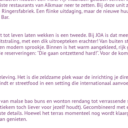
te restaurants van Alkmaar neer te zetten. Bij deze unit 
 Ringersfabriek. Een flinke uitdaging, maar de nieuwe huu
 Bar.
t tot leven laten wekken is een tweede. Bij JOA is dat m
straling, met een dik uitroepteken erachter! Van buiten st
een modern sprookje. Binnen is het warm aangekleed, rijk 
 de reserveringen: "Die gaan ontzettend hard!". Voor de ko
leving. Het is die zeldzame plek waar de inrichting je dire
vindt er streetfood in een setting die internationaal aanv
s: van malse bao buns en wonton rendang tot verrassende s
stiekem toch liever voor jezelf houdt). Gecombineerd met 
nste details. Hoewel het terras momenteel nog wordt klaa
aan genieten.