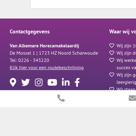
Contactgegevens
Waar wij v
Van Alkemare Horecamakelaardij
Wij zijn
De Mossel 1 | 1723 HZ Noord Scharwoude
Wij zijn
Tel: 0226 - 343220
Wij werke
Klik hier voor een routebeschrijving
succes v
Wij zijn 
leergieri
Wij staan
eerlijk 
Klik hier vo